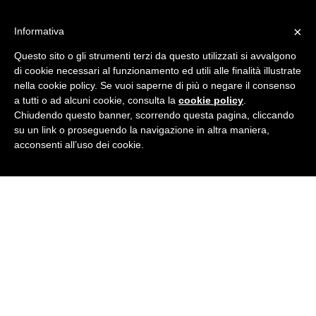
Skip
IT security
to
Sicurezza informatica a Rovigo
×
Informativa
content
Home
Questo sito o gli strumenti terzi da questo utilizzati si avvalgono
Chi Siamo
di cookie necessari al funzionamento ed utili alle finalità illustrate
Soluzioni
nella cookie policy. Se vuoi saperne di più o negare il consenso
Partner
Blog
a tutti o ad alcuni cookie, consulta la
cookie policy
.
Contatti
Chiudendo questo banner, scorrendo questa pagina, cliccando
su un link o proseguendo la navigazione in altra maniera,
Facebook
Linkedin
Twitter
Instagram
Home
acconsenti all’uso dei cookie.
Chi Siamo
Soluzioni
Partner
Blog
Contatti
Glavrida business card
You are here:
Home
Project